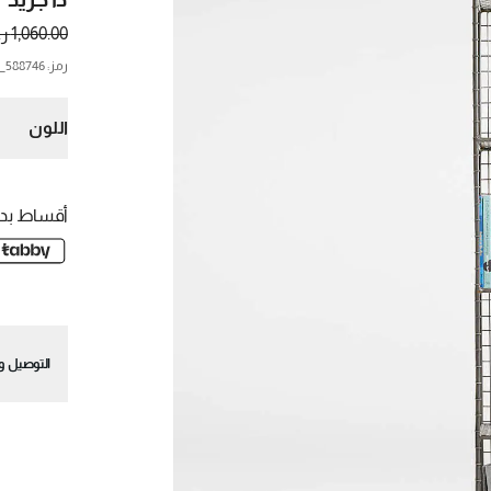
1,060.00 ر.س.
رمز
:
588746_CNB
اللون
أقساط بدو
التوصيل وا