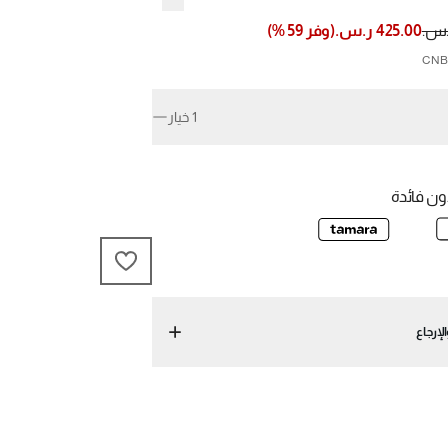
425.00 ر.س.
(
وفر
59
%)
1 خيار
ن فائدة
لإرجاع