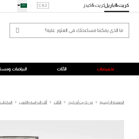
كريت&باريل
كريت
&كيدز
تخفيضات
الأثاث
البياضات ومستل
الصفحة الرئيسية
من كريت آند كيدز
الأثاث
أثاث الدراسة واللعب
المكتبات