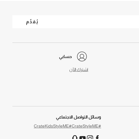
يُقدِّم
حسابي
اشترك الآن
وسائل التواصل الاجتماعي
#CrateKidsStyleME
#CrateStyleME