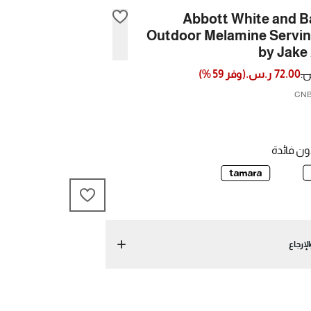
Abbott White and 
Outdoor Melamine Servin
by Jake
72.00 ر.س.
(
وفر
59
%)
ن فائدة
لإرجاع