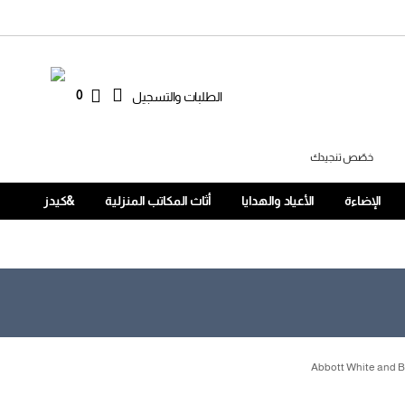
0
الطلبات والتسجيل
خصّص تنجيدك
الإضاءة
الأعياد والهدايا
أثاث المكاتب المنزلية
&كيدز
Abbott White and 