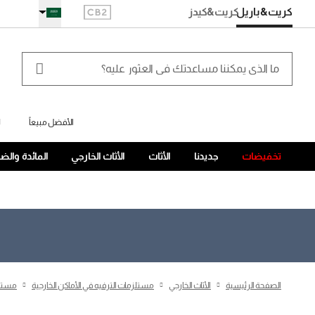
كريت&باريل
كريت
&كيدز
الأفضل مبيعاً
ل
تخفيضات
جديدنا
الأثاث
الأثاث الخارجي
المائدة والض
الصفحة الرئيسية
الأثاث الخارجي
مستلزمات الترفيه في الأماكن الخارجية
مستلزم