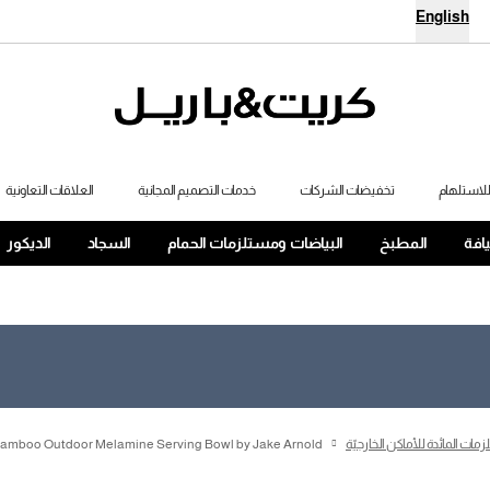
English
لاستلهام
تخفيضات الشركات
خدمات التصميم المجانية
العلاقات التعاونية
يافة
المطبخ
البياضات ومستلزمات الحمام
السجاد
الديكور
ات المائدة للأماكن الخارجيّة
Bamboo Outdoor Melamine Serving Bowl by Jake Arnold