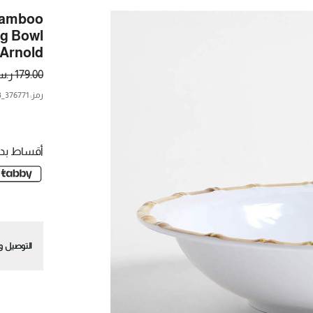
Bamboo
g Bowl
 Arnold
179.00 ر.س.
رمز
:
376771_CNB
أقساط بدو
التوصيل وا