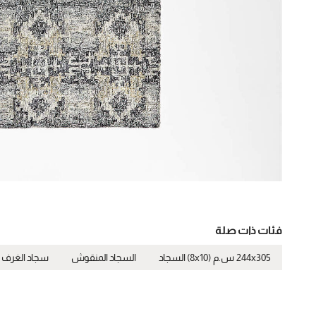
فئات ذات صلة
244x305 س.م (8x10) السجاد
السجاد المنقوش
سجاد الغرف