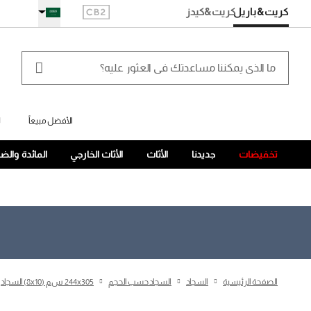
كريت&باريل
كريت
&كيدز
الأفضل مبيعاً
ل
تخفيضات
جديدنا
الأثاث
الأثاث الخارجي
المائدة والض
الصفحة الرئيسية
السجاد
السجاد حسب الحجم
244x305 س.م (8x10) السجاد