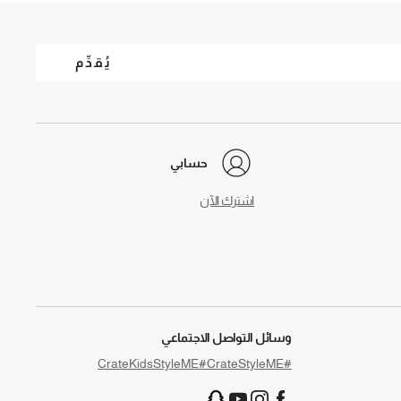
يُقدِّم
حسابي
اشترك الآن
وسائل التواصل الاجتماعي
#CrateKidsStyleME
#CrateStyleME