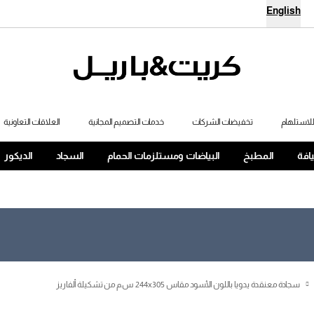
English
لاستلهام
تخفيضات الشركات
خدمات التصميم المجانية
العلاقات التعاونية
يافة
المطبخ
البياضات ومستلزمات الحمام
السجاد
الديكور
سجادة معنقدة يدويا باللون الأسود مقاس 244x305 س.م من تشكيلة ألفاريز