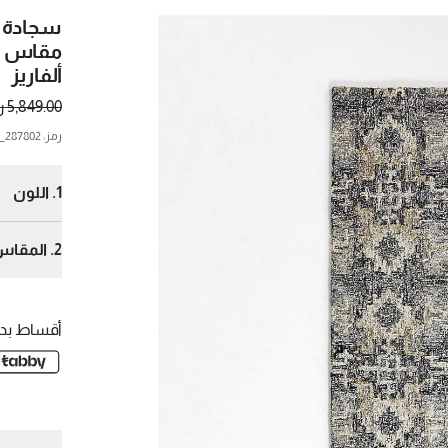
سجادة م
ألفاريز
5,849.00 ر.س.
رمز
:
287802_CNB
1.
اللون
2.
المقاس
10قدم 14xقدم
أقساط بدو
9قدم12xقدم