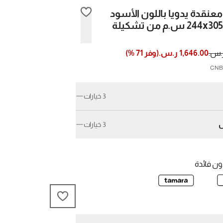
عنقدة يدويا باللون الأسود
مقاس 244x305 س.م من تشكيلة
1,646.00 ر.س.
(
وفر
71
%)
3 خيارات
3 خيارات
6قدم9xقدم
ن فائدة