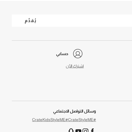
يُقدِّم
حسابي
اشترك الآن
وسائل التواصل الاجتماعي
#CrateKidsStyleME
#CrateStyleME