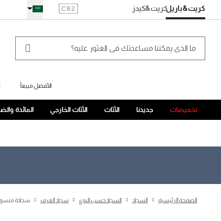
كريت&باريل
كريت
&كيدز
الأفضل مبيعاً
ل
تخفيضات
جديدنا
الأثاث
الأثاث الخارجي
المائدة والض
الصفحة الرئيسية
السجاد
السجاد حسب النوع
سجاد الغرف
سجادة منسوجة يدوياً مقاس 