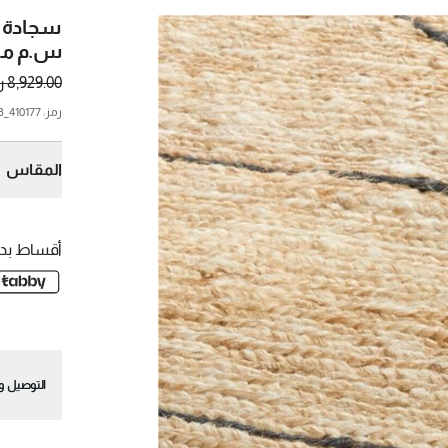
س.م من 
8,929.00 ر.س.
رمز
:
410177_CNB
المقاس
10قدم 14xقدم
أقساط بدو
التوصيل وا