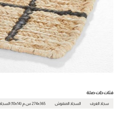
فئات ذات صلة
سجاد الغرف
السجاد المنقوش
274x365 س.م (10x14) السجاد