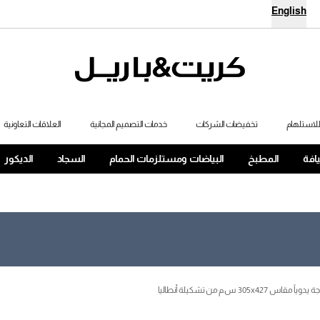
English
لاستلهام
تخفيضات الشركات
خدمات التصميم المجانية
العلاقات التعاونية
يافة
المطبخ
البياضات ومستلزمات الحمام
السجاد
الديكور
305x427 س.م من تشكيلة أنطاليا