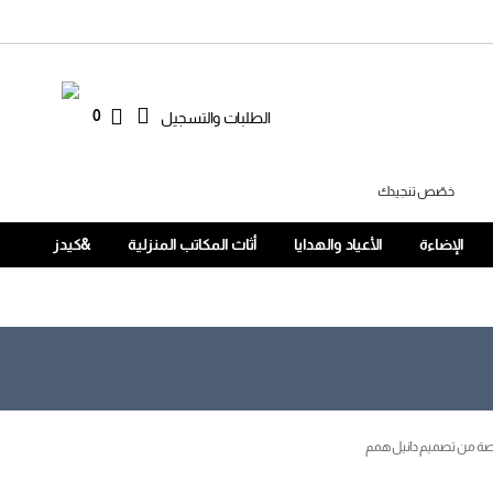
0
الطلبات والتسجيل
خصّص تنجيدك
الإضاءة
الأعياد والهدايا
أثاث المكاتب المنزلية
&كيدز