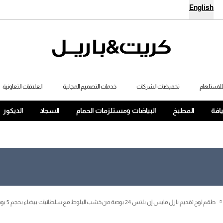
English
لاستلهام
تخفيضات الشركات
خدمات التصميم المجانية
العلاقات التعاونية
يافة
المطبخ
البياضات ومستلزمات الحمام
السجاد
الديكور
طقم لوح تقديم بازل مايس إن بلاس 24 بوصة من خشب البلوط مع سلطانيات بيضاء بحجم 5 بوصة من تصميم دانيل همم