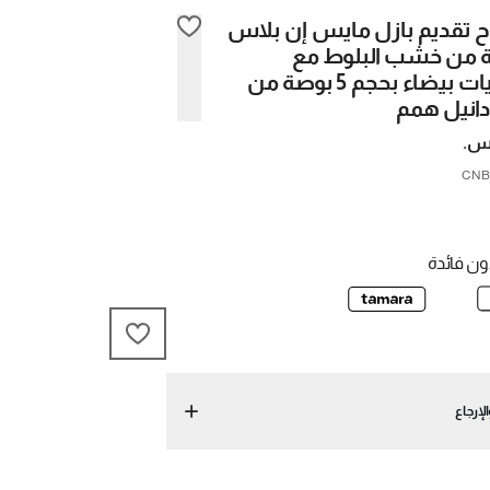
 تقديم بازل مايس إن بلاس
صة من خشب البلوط مع
سلطانيات بيضاء بحجم 5 بوصة من
انيل همم
ن فائدة
لإرجاع