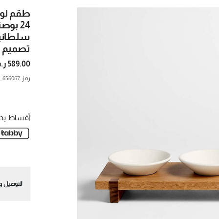
طقم لوح
24 بو
تصميم د
589.00 ر.س.
رمز
:
656067_CNB
أقساط بدو
التوصيل وا