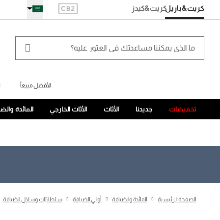
كريت&باريل
كريت
&كيدز
الأفضل مبيعاً
ل
تخفيضات
جديدنا
الأثاث
الأثاث الخارجي
المائدة والض
الصفحة الرئيسية
المائدة والضيافة
أواني الضيافة
سلطانيّات وسلال الضيافة