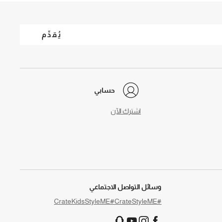
يُقدِّم
حسابي
اشترك الآن
وسائل التواصل الاجتماعي
#CrateKidsStyleME
#CrateStyleME