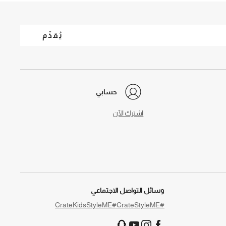
يُقدِّم
حسابي
اشترك الآن
وسائل التواصل الاجتماعي
#CrateKidsStyleME
#CrateStyleME