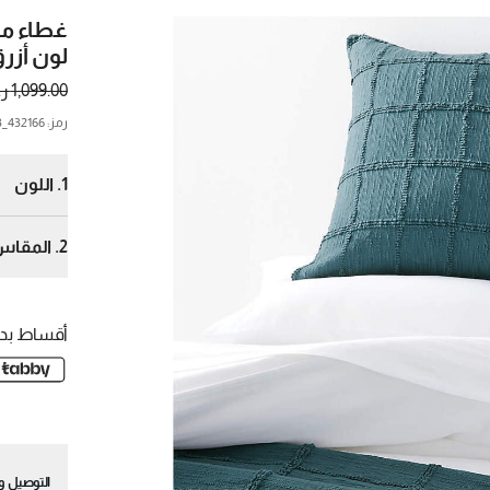
غطاء م
لون أزر
1,099.00 ر.س.
رمز
:
432166_CNB
1.
اللون
2.
المقاس
ك
أقساط بدو
التوصيل وا