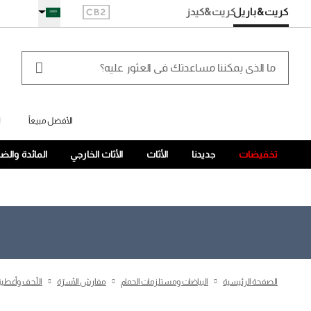
كريت&باريل
كريت
&كيدز
الأفضل مبيعاً
ل
تخفيضات
جديدنا
الأثاث
الأثاث الخارجي
المائدة والض
الصفحة الرئيسية
البياضات ومستلزمات الحمام
مفارش الأسرّة
اللّحف وأغطية