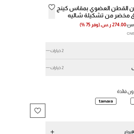
ن القطن العضوي بمقاس كينج
ق مخضر من تشكيلة شاليه
274.00 ر.س.
(
وفر
75
%)
2 خيارات
2 خيارات
امل/كوين
كينج
ن فائدة
لإرجاع