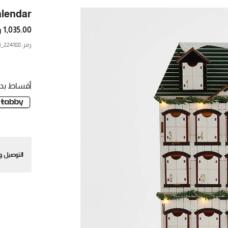
alendar
1,035.00 ر.س.
رمز
:
224188_CNB
أقساط بدو
التوصيل وا