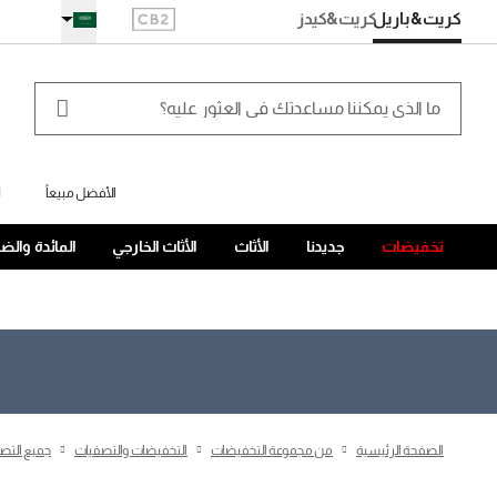
كريت&باريل
كريت
&كيدز
الأفضل مبيعاً
ل
تخفيضات
جديدنا
الأثاث
الأثاث الخارجي
المائدة والض
الصفحة الرئيسية
من مجموعة التخفيضات
التخفيضات والتصفيات
جميع التص