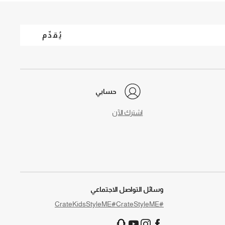
يُقدِّم
حسابي
اشترك الآن
وسائل التواصل الاجتماعي
#CrateKidsStyleME
#CrateStyleME