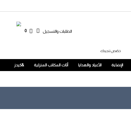
0
الطلبات والتسجيل
خصّص تنجيدك
الإضاءة
الأعياد والهدايا
أثاث المكاتب المنزلية
&كيدز