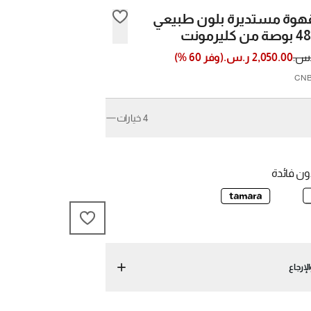
هوة مستديرة بلون طبيعي
2,050.00 ر.س.
(
وفر
60
%)
4 خيارات
48" Oval
36" Ro
ن فائدة
60" Oval
48" Ro
لإرجاع