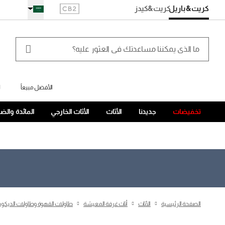
كريت&باريل
كريت
&كيدز
الأفضل مبيعاً
ل
تخفيضات
جديدنا
الأثاث
الأثاث الخارجي
المائدة والض
الصفحة الرئيسية
الأثاث
أثاث غرفة المعيشة
طاولات القهوة وطاولات الديكور