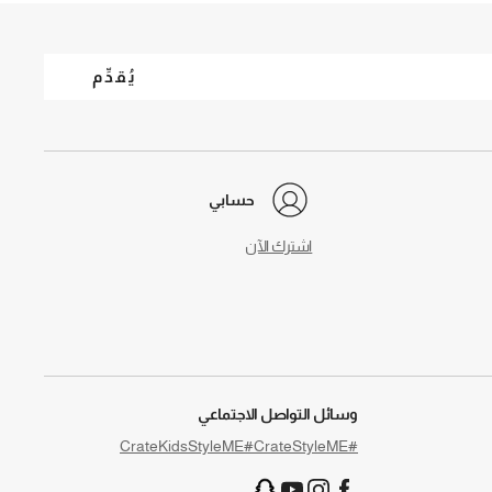
يُقدِّم
حسابي
اشترك الآن
وسائل التواصل الاجتماعي
#CrateKidsStyleME
#CrateStyleME