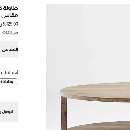
طاولة ق
مقاس 48 بوصة من كليرمونت
5,125.00 ر.س.
رمز
:
406218_CNB
المقاس
und
أقساط بدو
und
التوصيل وا