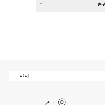
لإرجاع
يُقدِّم
حسابي