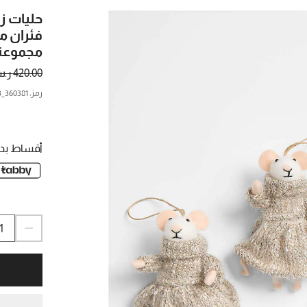
حليات ز
فئران م
مجموعة من
420.00 ر.س.
رمز
:
360381_CNB
أقساط بدو