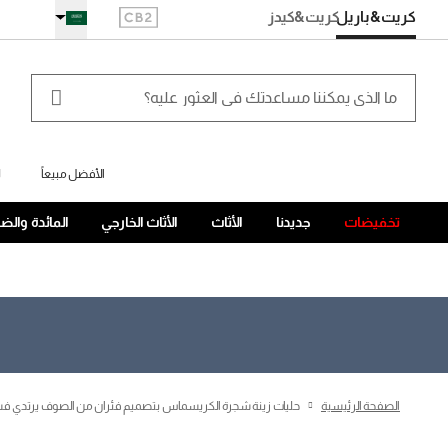
كريت&باريل
كريت
&كيدز
الأفضل مبيعاً
ل
تخفيضات
جديدنا
الأثاث
الأثاث الخارجي
المائدة والض
الصفحة الرئيسية
حليات زينة شجرة الكريسماس بتصميم فئران من الصوف يرتدي فستان