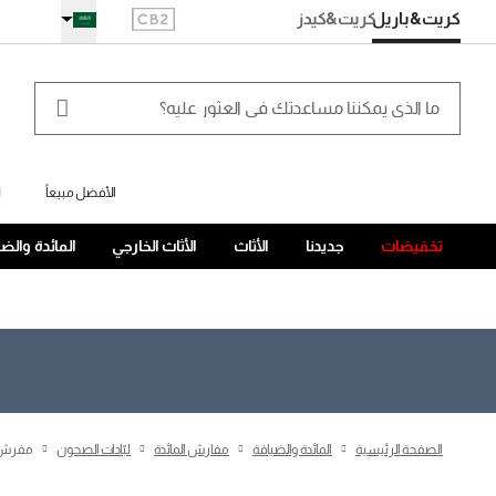
كريت&باريل
كريت
&كيدز
الأفضل مبيعاً
ل
تخفيضات
جديدنا
الأثاث
الأثاث الخارجي
المائدة والض
الصفحة الرئيسية
المائدة والضيافة
مفارش المائدة
لبّادات الصحون
مفرش أ