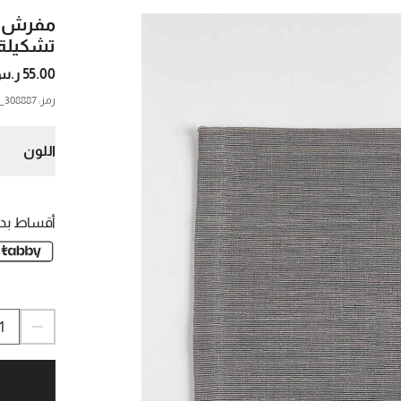
مفرش أو
تشكيلة
55.00 ر.س.
رمز
:
308887_CNB
اللون
أقساط بدو