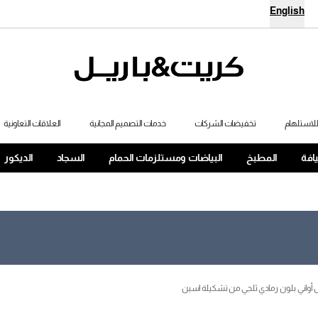
English
لاستلهام
تخفيضات الشركات
خدمات التصميم المجانية
العلاقات التعاونية
يافة
المطبخ
البياضات ومستلزمات الحمام
السجاد
الديكور
واني بلون رمادي ثلجي من تشكيلة اسبن