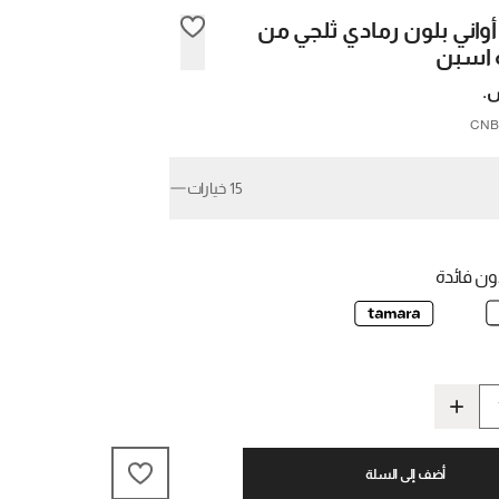
اني بلون رمادي ثلجي من
 اسبن
15 خيارات
ن فائدة
أضف إلى السلة