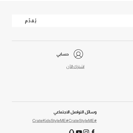
يُقدِّم
حسابي
اشترك الآن
وسائل التواصل الاجتماعي
#CrateKidsStyleME
#CrateStyleME