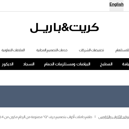
English
لاستلهام
تخفيضات الشركات
خدمات التصميم المجانية
العلاقات التعاونية
يافة
المطبخ
البياضات ومستلزمات الحمام
السجاد
الديكور
واعد الأكواب والكؤوس
طقم حاملات أكواب بتصميم حرف "Q" مصنوعة من الرخام مكون من 4 قطع