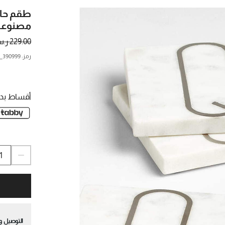
مصنوعة م
229.00 ر.س.
رمز
:
390999_CNB
أقساط بدو
التوصيل وا