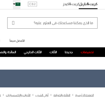
كريت&باريل
كريت
&كيدز
الأفضل مبيعاً
ل
تخفيضات
جديدنا
الأثاث
الأثاث الخارجي
المائدة والض
الصفحة الرئيسية
المائدة والضيافة
أواني الشرب
الأدوات والإكسسوارات
ق