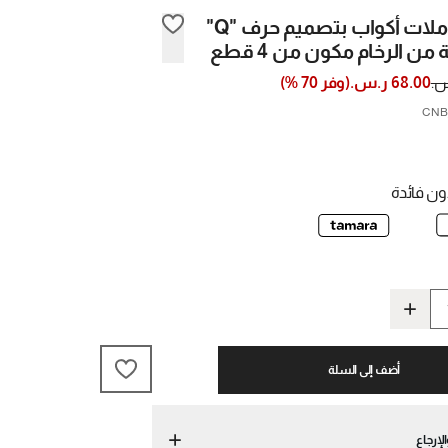
طقم حاملات أكواب بتصميم حرف "Q"
ن الرخام مكون من 4 قطع
68.00 ر.س.
(
وفر
70
%)
ن فائدة
أضف إلى السلة
لإرجاع