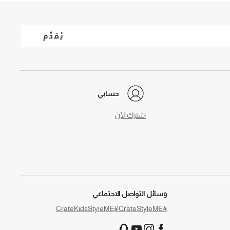
يُقدِّم
حسابي
اشترك الآن
وسائل التواصل الاجتماعي
#CrateKidsStyleME
#CrateStyleME