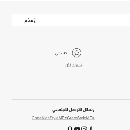
يُقدِّم
حسابي
اشترك الآن
وسائل التواصل الاجتماعي
#CrateKidsStyleME
#CrateStyleME