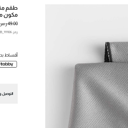
طقم منا
مكون م
49.00 ر.س.
رمز
:
111106_CNB
أقساط بدو
التوصيل وا