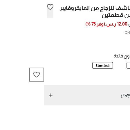
شف للزجاج من المايكروفايبر
ن قطعتين
12.00 ر.س.
(
وفر
75
%)
ن فائدة
لإرجاع