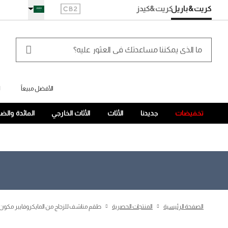
كريت&باريل
كريت
&كيدز
الأفضل مبيعاً
ل
تخفيضات
جديدنا
الأثاث
الأثاث الخارجي
المائدة والض
الصفحة الرئيسية
المنتجات الحصرية
طقم مناشف للزجاج من المايكروفايبر مكو