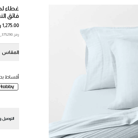
غطاء لح
فائق الن
1,275.00 ر.س.
رمز
:
375290_CNB
المقاس
ك
أقساط بدو
التوصيل وا