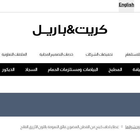
English
لاستلهام
تخفيضات الشركات
خدمات التصميم المجانية
العلاقات التعاونية
يافة
المطبخ
البياضات ومستلزمات الحمام
السجاد
الديكور
 وحشواتها
غطاء لحاف كينج من القطن العضوي فائق النعومة باللون الأزرق الفاتح