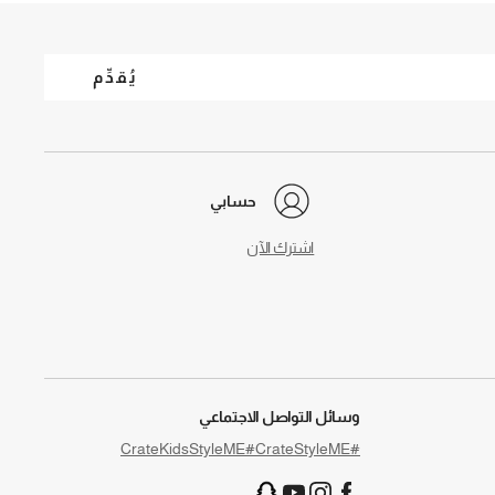
يُقدِّم
حسابي
اشترك الآن
وسائل التواصل الاجتماعي
#CrateKidsStyleME
#CrateStyleME