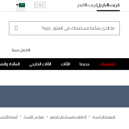
كريت&باريل
كريت
&كيدز
الأفضل مبيعاً
ل
تخفيضات
جديدنا
الأثاث
الأثاث الخارجي
المائدة والض
الصفحة الرئيسية
البياضات ومستلزمات الحمام
مفارش الأسرّة
أغطية اللّحف