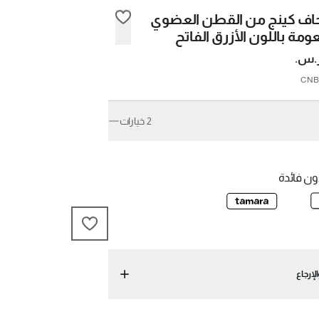
اف كينج من القطن العضوي
عومة باللون الأزرق الفاتح
2 خيارات
امل/كوين
كينج
ن فائدة
لإرجاع