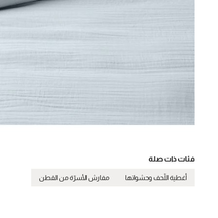
فئات ذات صلة
أغطية اللّحف وحشواتها
مفارش الأسرّة من القطن